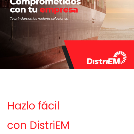
Hazlo fácil
con DistriEM